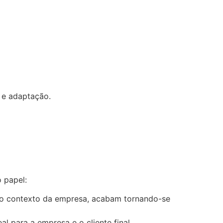
 e adaptação.
 papel:
 o contexto da empresa, acabam tornando-se
l para a empresa e o cliente final.