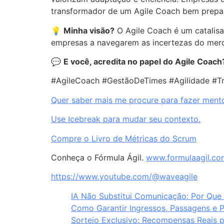
transformador de um Agile Coach bem prepa
💡
Minha visão?
O Agile Coach é um catalisa
empresas a navegarem as incertezas do merca
💬
E você, acredita no papel do Agile Coac
#AgileCoach #GestãoDeTimes #Agilidade #T
Quer saber mais me procure para fazer mento
Use Icebreak para mudar seu contexto.
Compre o Livro de Métricas do Scrum
Conheça o Fórmula Ágil.
www.formulaagil.co
https://www.youtube.com/@waveagile
IA Não Substitui Comunicação: Por Que
Como Garantir Ingressos, Passagens e 
Sorteio Exclusivo: Recompensas Reais 