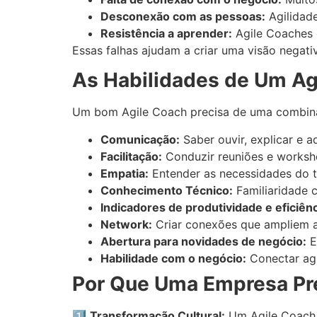
Desconexão com as pessoas:
Agilidad
Resistência a aprender:
Agile Coaches 
Essas falhas ajudam a criar uma visão negati
As Habilidades de Um Ag
Um bom Agile Coach precisa de uma combina
Comunicação:
Saber ouvir, explicar e 
Facilitação:
Conduzir reuniões e works
Empatia:
Entender as necessidades do t
Conhecimento Técnico:
Familiaridade 
Indicadores de produtividade e eficiênc
Network:
Criar conexões que ampliem as
Abertura para novidades de negócio:
E
Habilidade com o negócio:
Conectar agi
Por Que Uma Empresa Pr
1️⃣
Transformação Cultural:
Um Agile Coach a