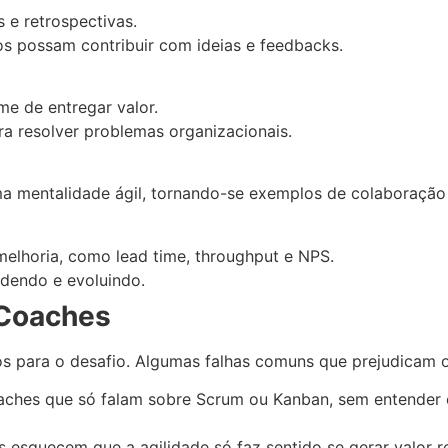
s e retrospectivas.
s possam contribuir com ideias e feedbacks.
me de entregar valor.
ra resolver problemas organizacionais.
ma mentalidade ágil, tornando-se exemplos de colaboração
 melhoria, como lead time, throughput e NPS.
ndendo e evoluindo.
 Coaches
s para o desafio. Algumas falhas comuns que prejudicam o
aches que só falam sobre Scrum ou Kanban, sem entender
 esquecem que a agilidade só faz sentido se gerar valor rea