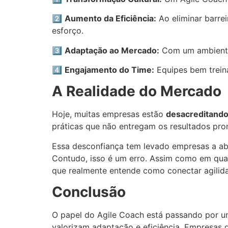
2️⃣
Aumento da Eficiência:
Ao eliminar barre
esforço.
3️⃣
Adaptação ao Mercado:
Com um ambiente 
4️⃣
Engajamento do Time:
Equipes bem treina
A Realidade do Mercado
Hoje, muitas empresas estão
desacreditando
práticas que não entregam os resultados pro
Essa desconfiança tem levado empresas a ab
Contudo, isso é um erro. Assim como em qualq
que realmente entende como conectar agilida
Conclusão
O papel do Agile Coach está passando por um
valorizam adaptação e eficiência. Empresas 