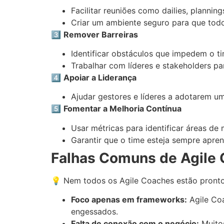
Facilitar reuniões como dailies, planning
Criar um ambiente seguro para que todo
3️⃣
Remover Barreiras
Identificar obstáculos que impedem o ti
Trabalhar com líderes e stakeholders pa
4️⃣
Apoiar a Liderança
Ajudar gestores e líderes a adotarem u
5️⃣
Fomentar a Melhoria Contínua
Usar métricas para identificar áreas de
Garantir que o time esteja sempre apre
Falhas Comuns de Agile
💡 Nem todos os Agile Coaches estão pronto
Foco apenas em frameworks:
Agile Co
engessados.
Falta de conexão com o negócio:
Muitos