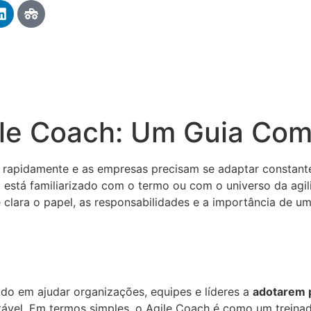
le Coach: Um Guia Com
pidamente e as empresas precisam se adaptar constante
 está familiarizado com o termo ou com o universo da agili
e clara o papel, as responsabilidades e a importância de u
?
ado em ajudar organizações, equipes e líderes a
adotarem p
ptável. Em termos simples, o Agile Coach é como um treina