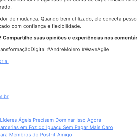
rado.
dor de mudança. Quando bem utilizado, ele conecta pessoa
do com confiança e flexibilidade.
h? Compartilhe suas opiniões e experiências nos comentár
ransformaçãoDigital #AndreMolero #WaveAgile
ria.
m.br
 Líderes Ágeis Precisam Dominar Isso Agora
Parcerias em Foz do Iguaçu Sem Pagar Mais Caro
para Membros do Post-it Amigo