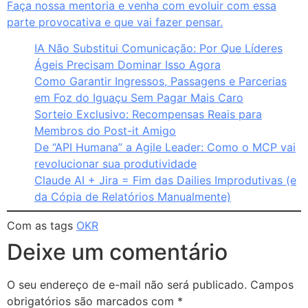
Faça nossa mentoria e venha com evoluir com essa
parte provocativa e que vai fazer pensar.
IA Não Substitui Comunicação: Por Que Líderes
Ágeis Precisam Dominar Isso Agora
Como Garantir Ingressos, Passagens e Parcerias
em Foz do Iguaçu Sem Pagar Mais Caro
Sorteio Exclusivo: Recompensas Reais para
Membros do Post-it Amigo
De “API Humana” a Agile Leader: Como o MCP vai
revolucionar sua produtividade
Claude AI + Jira = Fim das Dailies Improdutivas (e
da Cópia de Relatórios Manualmente)
Com as tags
OKR
Deixe um comentário
O seu endereço de e-mail não será publicado.
Campos
obrigatórios são marcados com
*