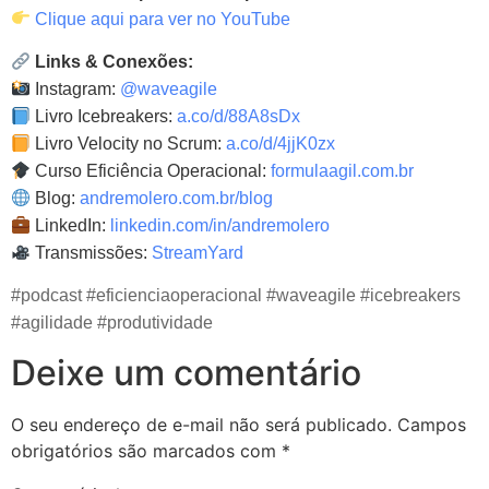
Clique aqui para ver no YouTube
Links & Conexões:
Instagram:
@waveagile
Livro Icebreakers:
a.co/d/88A8sDx
Livro Velocity no Scrum:
a.co/d/4jjK0zx
Curso Eficiência Operacional:
formulaagil.com.br
Blog:
andremolero.com.br/blog
LinkedIn:
linkedin.com/in/andremolero
Transmissões:
StreamYard
#podcast #eficienciaoperacional #waveagile #icebreakers
#agilidade #produtividade
Deixe um comentário
O seu endereço de e-mail não será publicado.
Campos
obrigatórios são marcados com
*