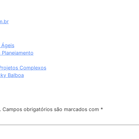
m.br
 Ágeis
e Planejamento
 Projetos Complexos
cky Balboa
.
Campos obrigatórios são marcados com
*