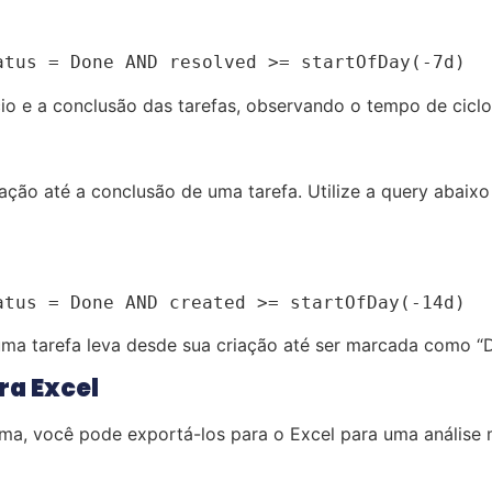
atus = Done AND resolved >= startOfDay(-7d)
cio e a conclusão das tarefas, observando o tempo de ciclo
ão até a conclusão de uma tarefa. Utilize a query abaixo p
atus = Done AND created >= startOfDay(-14d)
uma tarefa leva desde sua criação até ser marcada como “
ra Excel
ima, você pode exportá-los para o Excel para uma análise