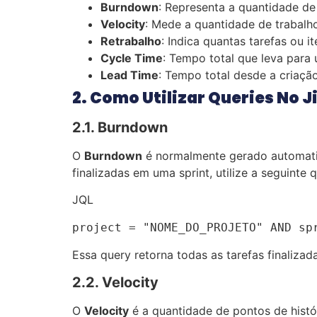
Burndown
: Representa a quantidade de
Velocity
: Mede a quantidade de trabalh
Retrabalho
: Indica quantas tarefas ou i
Cycle Time
: Tempo total que leva para u
Lead Time
: Tempo total desde a criaçã
2. Como Utilizar Queries No J
2.1. Burndown
O
Burndown
é normalmente gerado automatica
finalizadas em uma sprint, utilize a seguinte 
JQL
project = "NOME_DO_PROJETO" AND sp
Essa query retorna todas as tarefas finalizad
2.2. Velocity
O
Velocity
é a quantidade de pontos de histó