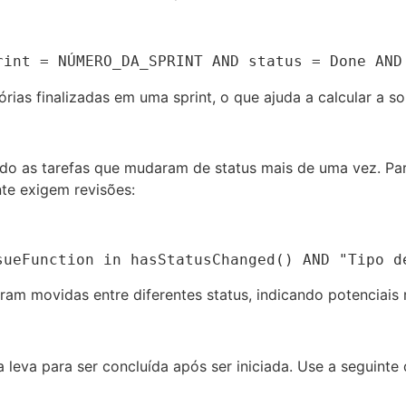
rint = NÚMERO_DA_SPRINT AND status = Done AND
rias finalizadas em uma sprint, o que ajuda a calcular a s
do as tarefas que mudaram de status mais de uma vez. Par
te exigem revisões:
sueFunction in hasStatusChanged() AND "Tipo d
ram movidas entre diferentes status, indicando potenciais 
eva para ser concluída após ser iniciada. Use a seguinte q