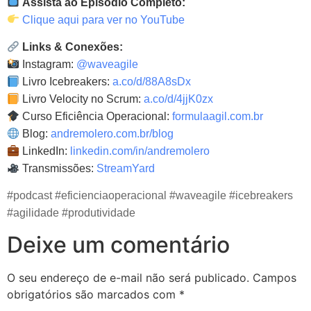
Assista ao Episódio Completo:
Clique aqui para ver no YouTube
Links & Conexões:
Instagram:
@waveagile
Livro Icebreakers:
a.co/d/88A8sDx
Livro Velocity no Scrum:
a.co/d/4jjK0zx
Curso Eficiência Operacional:
formulaagil.com.br
Blog:
andremolero.com.br/blog
LinkedIn:
linkedin.com/in/andremolero
Transmissões:
StreamYard
#podcast #eficienciaoperacional #waveagile #icebreakers
#agilidade #produtividade
Deixe um comentário
O seu endereço de e-mail não será publicado.
Campos
obrigatórios são marcados com
*