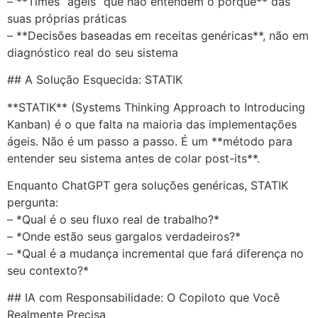
– **Times “ágeis” que não entendem o porquê** das
suas próprias práticas
– **Decisões baseadas em receitas genéricas**, não em
diagnóstico real do seu sistema
## A Solução Esquecida: STATIK
**STATIK** (Systems Thinking Approach to Introducing
Kanban) é o que falta na maioria das implementações
ágeis. Não é um passo a passo. É um **método para
entender seu sistema antes de colar post-its**.
Enquanto ChatGPT gera soluções genéricas, STATIK
pergunta:
– *Qual é o seu fluxo real de trabalho?*
– *Onde estão seus gargalos verdadeiros?*
– *Qual é a mudança incremental que fará diferença no
seu contexto?*
## IA com Responsabilidade: O Copiloto que Você
Realmente Precisa