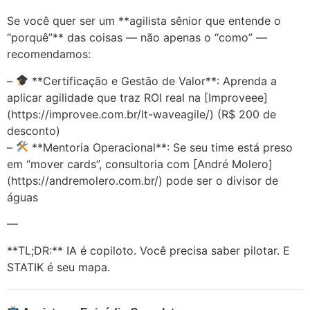
Se você quer ser um **agilista sênior que entende o
“porquê”** das coisas — não apenas o “como” —
recomendamos:
–
**Certificação e Gestão de Valor**: Aprenda a
aplicar agilidade que traz ROI real na [Improveee]
(https://improvee.com.br/lt-waveagile/) (R$ 200 de
desconto)
–
**Mentoria Operacional**: Se seu time está preso
em “mover cards”, consultoria com [André Molero]
(https://andremolero.com.br/) pode ser o divisor de
águas
—
**TL;DR:** IA é copiloto. Você precisa saber pilotar. E
STATIK é seu mapa.