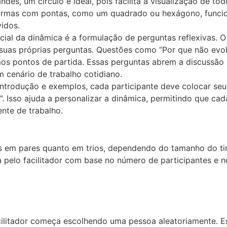
des, um círculo é ideal, pois facilita a visualização de to
 formas com pontas, como um quadrado ou hexágono, funci
idos.
ial da dinâmica é a formulação de perguntas reflexivas. O
m suas próprias perguntas. Questões como “Por que não evo
os pontos de partida. Essas perguntas abrem a discussão pa
cenário de trabalho cotidiano.
ntrodução e exemplos, cada participante deve colocar seu
”. Isso ajuda a personalizar a dinâmica, permitindo que c
nte de trabalho.
es em pares quanto em trios, dependendo do tamanho do t
a pelo facilitador com base no número de participantes e n
ilitador começa escolhendo uma pessoa aleatoriamente. Ess