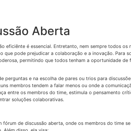
ussão Aberta
ão eficiênte é essencial. Entretanto, nem sempre todos o
 o que pode prejudicar a colaboração e a inovação. Para s
derosa, permitindo que todos tenham a oportunidade de fa
e perguntas e na escolha de pares ou trios para discussõe
 alguns membros tendem a falar menos ou onde a comunica
ança entre os membros do time, estimula o pensamento crít
ntrar soluções colaborativas.
 um fórum de discussão aberta, onde os membros do time se
 Além disso, ela visa: