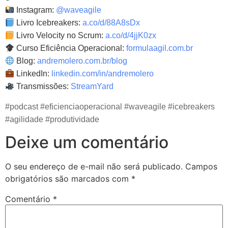
Instagram:
@waveagile
Livro Icebreakers:
a.co/d/88A8sDx
Livro Velocity no Scrum:
a.co/d/4jjK0zx
Curso Eficiência Operacional:
formulaagil.com.br
Blog:
andremolero.com.br/blog
LinkedIn:
linkedin.com/in/andremolero
Transmissões:
StreamYard
#podcast #eficienciaoperacional #waveagile #icebreakers
#agilidade #produtividade
Deixe um comentário
O seu endereço de e-mail não será publicado.
Campos
obrigatórios são marcados com
*
Comentário
*