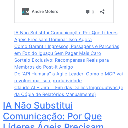
IA Não Substitui Comunicação: Por Que Líderes
Ágeis Precisam Dominar Isso Agora
Como Garantir Ingressos, Passagens e Parcerias
em Foz do Iguaçu Sem Pagar Mais Caro
Sorteio Exclusivo: Recompensas Reais para
Membros do Post-it Amigo
De “API Humana” a Agile Leader: Como o MCP vai
revolucionar sua produtividade
Claude AI + Jira = Fim das Dailies Improdutivas (e
da Cópia de Relatórios Manualmente)
IA Não Substitui
Comunicação: Por Que
Líderes Ágeis Precisam