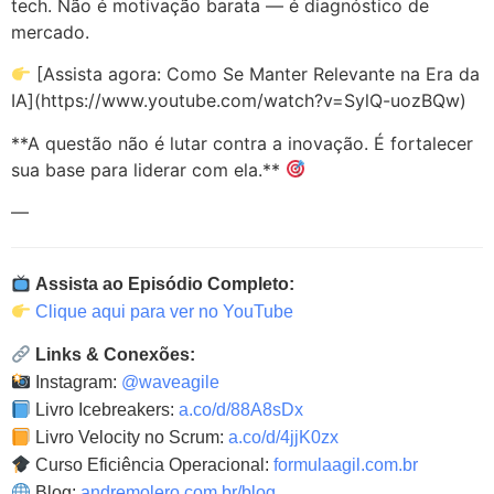
tech. Não é motivação barata — é diagnóstico de
mercado.
[Assista agora: Como Se Manter Relevante na Era da
IA](https://www.youtube.com/watch?v=SylQ-uozBQw)
**A questão não é lutar contra a inovação. É fortalecer
sua base para liderar com ela.**
—
Assista ao Episódio Completo:
Clique aqui para ver no YouTube
Links & Conexões:
Instagram:
@waveagile
Livro Icebreakers:
a.co/d/88A8sDx
Livro Velocity no Scrum:
a.co/d/4jjK0zx
Curso Eficiência Operacional:
formulaagil.com.br
Blog:
andremolero.com.br/blog