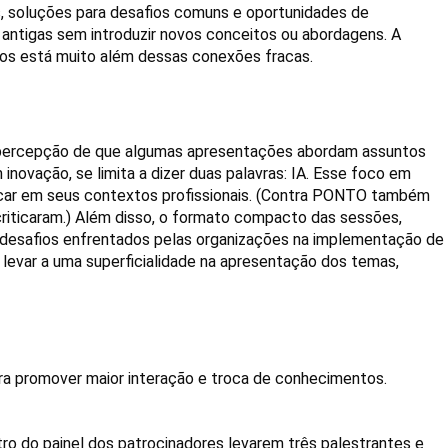
s, soluções para desafios comuns e oportunidades de 
 antigas sem introduzir novos conceitos ou abordagens. A 
mos está muito além dessas conexões fracas.
a percepção de que algumas apresentações abordam assuntos 
novação, se limita a dizer duas palavras: IA. Esse foco em 
car em seus contextos profissionais. (Contra PONTO também 
iticaram.) Além disso, o formato compacto das sessões, 
desafios enfrentados pelas organizações na implementação de 
evar a uma superficialidade na apresentação dos temas, 
ra promover maior interação e troca de conhecimentos. 
o do painel dos patrocinadores levarem três palestrantes e 