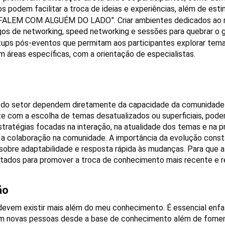
 podem facilitar a troca de ideias e experiências, além de est
FALEM COM ALGUÉM DO LADO”. Criar ambientes dedicados ao net
gos de networking, speed networking e sessões para quebrar o 
ps pós-eventos que permitam aos participantes explorar temas
 áreas específicas, com a orientação de especialistas.
s do setor dependem diretamente da capacidade da comunidade d
nte com a escolha de temas desatualizados ou superficiais, pod
tratégias focadas na interação, na atualidade dos temas e na pr
 e a colaboração na comunidade. A importância da evolução con
obre adaptabilidade e resposta rápida às mudanças. Para que a c
ojetados para promover a troca de conhecimento mais recente e
ão
evem existir mais além do meu conhecimento. É essencial enfatiz
m novas pessoas desde a base de conhecimento além de fomenta