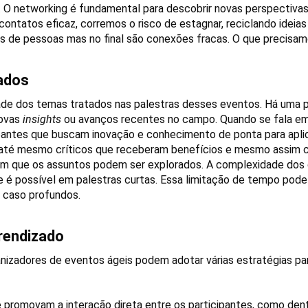
o. O networking é fundamental para descobrir novas perspectiva
ontatos eficaz, corremos o risco de estagnar, reciclando ideias
es de pessoas mas no final são conexões fracas. O que precisa
ados
didade dos temas tratados nas palestras desses eventos. Há um
ovas 
insights
 ou avanços recentes no campo. Quando se fala em i
pantes que buscam inovação e conhecimento de ponta para apli
 até mesmo críticos que receberam benefícios e mesmo assim cr
com que os assuntos podem ser explorados. A complexidade dos 
é possível em palestras curtas. Essa limitação de tempo pode l
 caso profundos.
prendizado
ganizadores de eventos ágeis podem adotar várias estratégias pa
 promovam a interação direta entre os participantes, como dentr